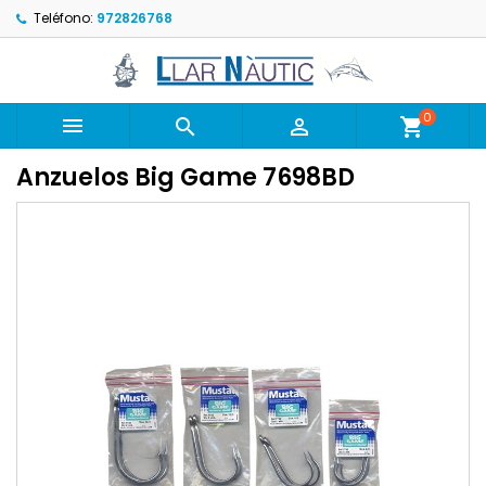
Teléfono:
972826768
0



shopping_cart
Anzuelos Big Game 7698BD