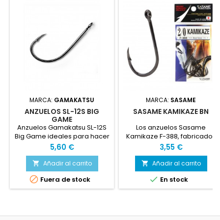
MARCA:
GAMAKATSU
MARCA:
SASAME
ANZUELOS SL-12S BIG
SASAME KAMIKAZE BN
GAME
Anzuelos Gamakatsu SL-12S
Los anzuelos Sasame
Big Game ideales para hacer
Kamikaze F-388, fabricados
montajes para curricán
en Japón, destacan por su
Precio
Precio
5,60 €
3,55 €
costero. Con anilla y patilla
gran resistencia gracias a su
larga. Con baño de estaño.
construcción en acero al
Añadir al carrito
Añadir al carrito


carbono y acabado Black


Fuera de stock
En stock
Nickel. Su diseño con pata
invertida y punta curvada
hacia el interior, afilada
químicamente, asegura una
clavada rápida, precisa y